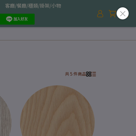
客廳/餐廳/櫃類/掛架/小物
共 5 件商品