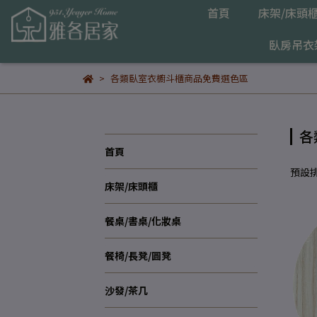
首頁
床架/床頭
臥房吊衣
各類臥室衣櫥斗櫃商品免費選色區
各
首頁
預設
床架/床頭櫃
餐桌/書桌/化妝桌
餐椅/長凳/圓凳
沙發/茶几