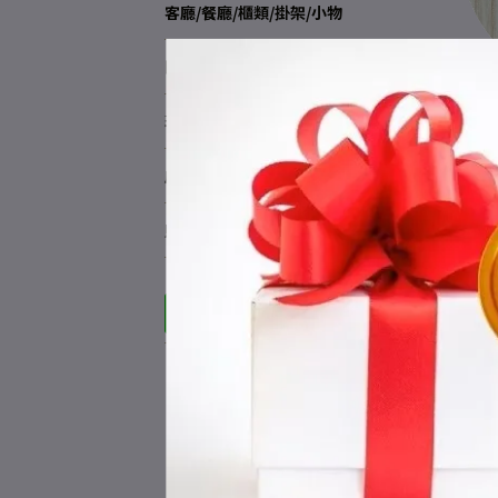
客廳/餐廳/櫃類/掛架/小物
臥房吊衣架/衣櫥/櫃類
吊
現品出清
床墊/寢具
購物須知