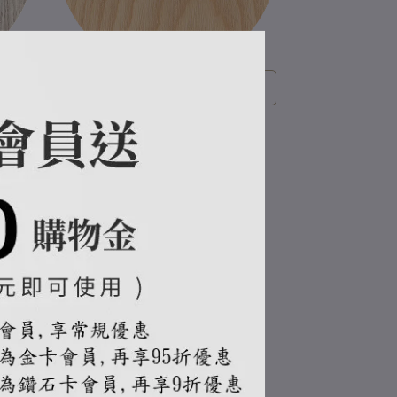
說明連
木製商品免費選色
區
梣木-木製商品選色區
NT$0