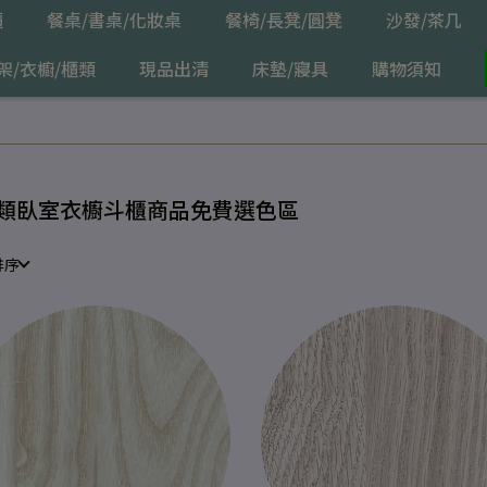
櫃
餐桌/書桌/化妝桌
餐椅/長凳/圓凳
沙發/茶几
架/衣櫥/櫃類
現品出清
床墊/寢具
購物須知
類臥室衣櫥斗櫃商品免費選色區
排序