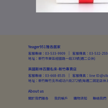
Yeager951雅各居家
客服專線：03-533-9909
客服傳真：03-532-255
地址：新竹市東區經國路一段33號(週二公休)
英國斯林百蘭名床-新竹專賣店
客服專線：03-668-8535
客服傳真：line ID:@slb
地址：新竹縣竹北市成功六街272號(每週二固定店休.
About us
關於我們雅各
我的帳戶
購物須知
聯絡我們