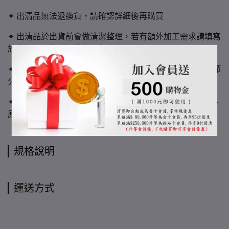
✦ 出清品無法退換貨，請確認詳細後再購買
✦ 出清品於出貨前會做清潔整理，若有額外加工需求請填寫
於備註，可能有額外費用產生
✦ 實木屬「非均質材料」，購買必須認同紋路、色澤、木節
分布無法一致，亦不可指定
✦ 色票僅供參考用，實際顏色可能因環境光線、螢幕載具、
原木自然色差等有些許不同
規格說明
運送方式