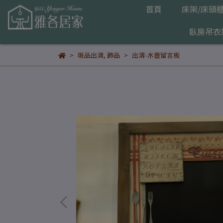
首頁
床架/床頭
臥房吊衣
現品出清
,
飾品
出清-水壺留言板