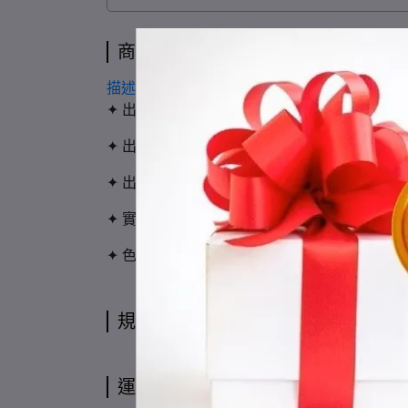
商品介紹
描述
✦ 出清品數量有限，以付款完成順序做保留
✦ 出清品無法退換貨，請確認詳細後再購買
✦ 出清品於出貨前會做清潔整理，若有額外加
✦ 實木屬「非均質材料」，購買必須認同紋路
✦ 色票僅供參考用，實際顏色可能因環境光線
規格說明
運送方式