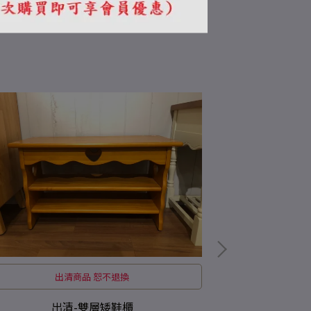
出清商品 恕不退換
出
出清-雙層矮鞋櫃
出