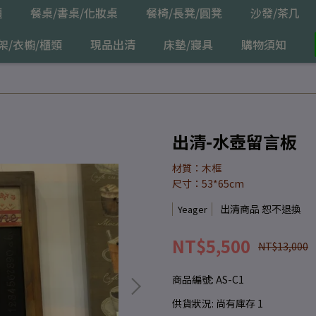
櫃
餐桌/書桌/化妝桌
餐椅/長凳/圓凳
沙發/茶几
架/衣櫥/櫃類
現品出清
床墊/寢具
購物須知
出清-水壺留言板
材質：木框
尺寸：53*65cm
出清商品 恕不退換
Yeager
NT$5,500
NT$13,000
商品編號:
AS-C1
供貨狀況:
尚有庫存 1