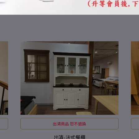
出清商品 恕不退換
出清-法式餐櫃