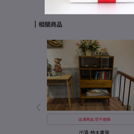
相關商品
退換
出清商品 恕不退換
頭櫃
出清-柚木書架