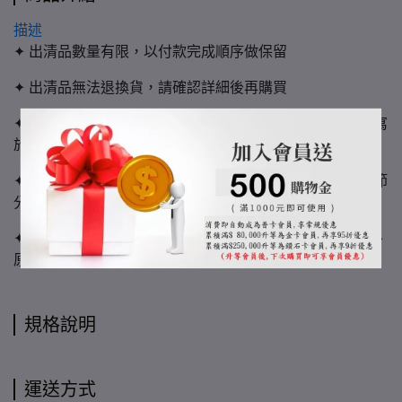
描述
✦ 出清品數量有限，以付款完成順序做保留
✦ 出清品無法退換貨，請確認詳細後再購買
✦ 出清品於出貨前會做清潔整理，若有額外加工需求請填寫
於備註，可能有額外費用產生
✦ 實木屬「非均質材料」，購買必須認同紋路、色澤、木節
分布無法一致，亦不可指定
✦ 色票僅供參考用，實際顏色可能因環境光線、螢幕載具、
原木自然色差等有些許不同
規格說明
運送方式