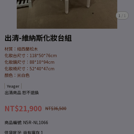
1
/
1
出清-維納斯化妝台組
材質：紐西蘭松木
化妝台尺寸：118*50*76cm
化妝鏡尺寸：88*10*94cm
化妝椅尺寸：52*40*47cm
顏色：米白色
Yeager
出清商品 恕不退換
NT$21,900
NT$36,500
商品編號:
N5R-NL1066
供貨狀況:
尚有庫存 1