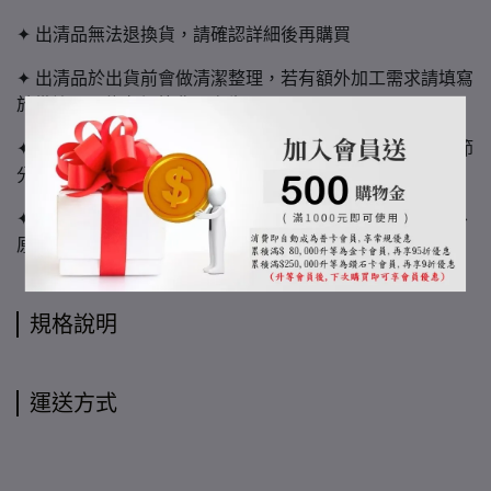
✦ 出清品無法退換貨，請確認詳細後再購買
✦ 出清品於出貨前會做清潔整理，若有額外加工需求請填寫
於備註，可能有額外費用產生
✦ 實木屬「非均質材料」，購買必須認同紋路、色澤、木節
分布無法一致，亦不可指定
✦ 色票僅供參考用，實際顏色可能因環境光線、螢幕載具、
原木自然色差等有些許不同
規格說明
運送方式