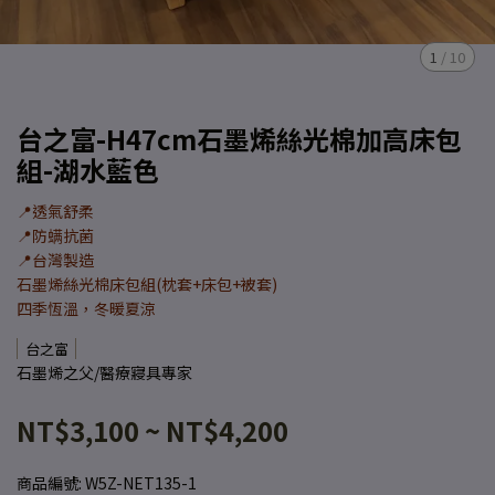
1
/
10
台之富-H47cm石墨烯絲光棉加高床包
組-湖水藍色
📍透氣舒柔
📍防螨抗菌
📍台灣製造
石墨烯絲光棉床包組(枕套+床包+被套)
四季恆溫，冬暖夏涼
台之富
石墨烯之父/醫療寢具專家
NT$3,100
~
NT$4,200
商品編號:
W5Z-NET135-1