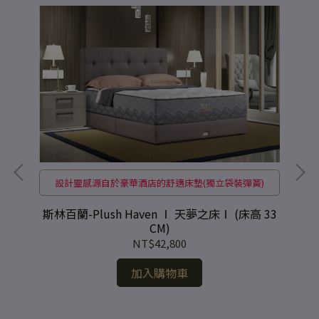
設計靈感源自於豪華酒店的舒適床墊(獨立袋裝彈簧)
斯林
斯林百蘭-Plush Haven Ⅰ 天夢之床Ⅰ (床高 33
CM)
)
NT$42,800
加入購物車